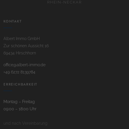
RHEIN-NECKAR
KONTAKT
Albert Immo GmbH
Zur schönen Aussicht 16
69434 Hirschhorn
office@albert-immo.de
+49 6272 8139784
ERREICHBARKEIT
Montag – Freitag
09:00 – 18:00 Uhr
und nach Vereinbarung