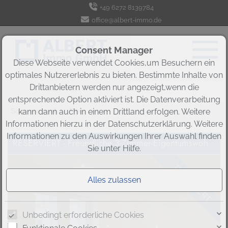
+49 6272 8139784
office@albert-immo.de
Consent Manager
Diese Webseite verwendet Cookies,um Besuchern ein
optimales Nutzererlebnis zu bieten. Bestimmte Inhalte von
Drittanbietern werden nur angezeigt,wenn die
entsprechende Option aktiviert ist. Die Datenverarbeitung
Sortieren nach
Preis ↓
kann dann auch in einem Drittland erfolgen. Weitere
Informationen hierzu in der Datenschutzerklärung. Weitere
Informationen zu den Auswirkungen Ihrer Auswahl finden
RESERVIERT - Freundliche 3-Zimmer-Eigentumswohnung in attraktiver Lage von Weinheim
Sie unter
Hilfe
.
RESERVIERT
Unbedingt erforderliche Cookies