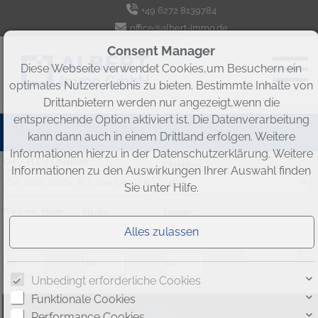
+49 6272 8139784
office@albert-immo.de
Consent Manager
Diese Webseite verwendet Cookies,um Besuchern ein
optimales Nutzererlebnis zu bieten. Bestimmte Inhalte von
Drittanbietern werden nur angezeigt,wenn die
entsprechende Option aktiviert ist. Die Datenverarbeitung
Objekt Suche
kann dann auch in einem Drittland erfolgen. Weitere
Informationen hierzu in der Datenschutzerklärung. Weitere
Ort / PLZ / Objekt-Nr.:
Objekttyp:
Informationen zu den Auswirkungen Ihrer Auswahl finden
Sie unter
Hilfe
.
Preis
mtl. Miete
:
Fläche
:
Zimmer:
Radius in km:
-
-
-
Unbedingt erforderliche Cookies
Funktionale Cookies
Performance Cookies