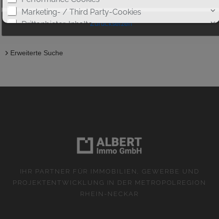
Marketing- / Third Party-Cookies
Drittanbieter-Inhalte
Erweiterte Suche
Cookie-Details
|
Datenschutz
|
Impressum
Weitere Informationen
IHR PARTNER FÜR IMMOBILIEN, GEWERBE UND
PROJEKTENTWICKLUNG IN DER METROPOLREGION
RHEIN-NECKAR