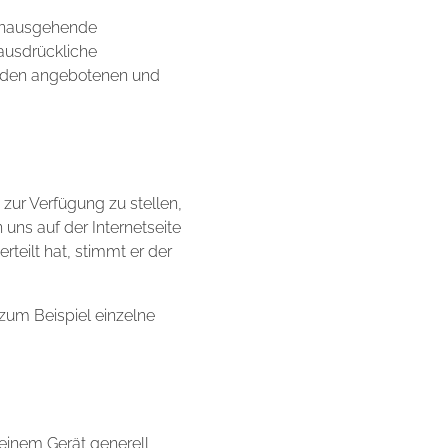
 hinausgehende
ausdrückliche
m den angebotenen und
 zur Verfügung zu stellen,
uns auf der Internetseite
teilt hat, stimmt er der
 zum Beispiel einzelne
seinem Gerät generell