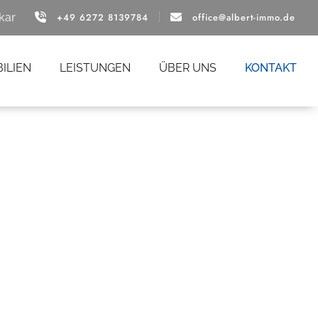
kar
+49 6272 8139784
office@albert-immo.de
ILIEN
LEISTUNGEN
ÜBER UNS
KONTAKT