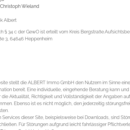
 Christoph Wieland
k Albert
 § 34 c der GewO ist erteilt vom Kreis Bergstraße.Aufsichtsb
raße 3, 64646 Heppenheim
bsite stellt die ALBERT Immo GmbH den Nutzern im Sinne eine
ation bereit. Eine individuelle, eingehende Beratung kann und 
r die Aktualität, Richtigkeit und Vollständigkeit der Angaben au
en. Ebenso ist es nicht möglich, den jederzeitig störungsfre
ten.
 Services dieser Site, beispielsweise bei Downloads, sind St
hließen. Für Störungen aufgrund leicht fahrlässiger Pflichtver