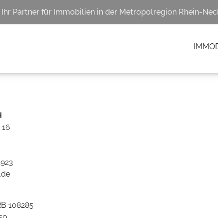
Ihr Partner für Immobilien in der Metropolregion Rhein-Nec
IMMOB
H
 16
1923
.de
RB 108285
50