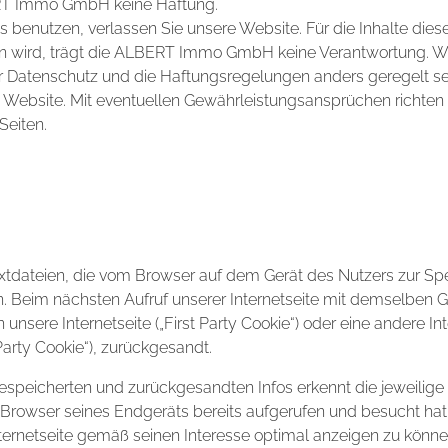
T Immo GmbH keine Haftung.
s benutzen, verlassen Sie unsere Website. Für die Inhalte dies
sen wird, trägt die ALBERT Immo GmbH keine Verantwortung. 
 Datenschutz und die Haftungsregelungen anders geregelt sei
site. Mit eventuellen Gewährleistungsansprüchen richten Sie
Seiten.
extdateien, die vom Browser auf dem Gerät des Nutzers zur S
. Beim nächsten Aufruf unserer Internetseite mit demselben G
 unsere Internetseite („First Party Cookie“) oder eine andere Int
Party Cookie“), zurückgesandt.
espeicherten und zurückgesandten Infos erkennt die jeweilige I
Browser seines Endgeräts bereits aufgerufen und besucht hat. 
ernetseite gemäß seinen Interesse optimal anzeigen zu könne