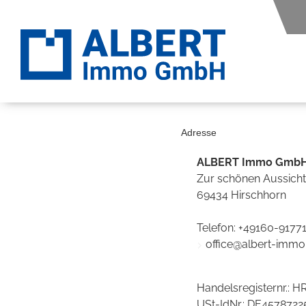
Adresse
ALBERT Immo Gmb
Zur schönen Aussicht
69434 Hirschhorn
Telefon:
+49160-9177
office@albert-immo
Handelsregisternr.: H
USt-IdNr.: DE4578722