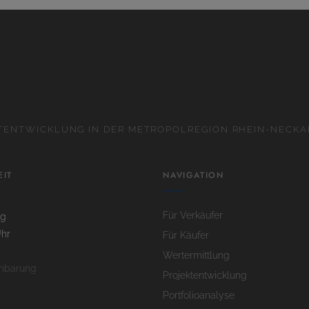
KTENTWICKLUNG IN DER METROPOLREGION RHEIN-NECKA
EIT
NAVIGATION
Für Verkäufer
ag
Uhr
Für Käufer
Wertermittlung
inbarung
Projektentwicklung
Portfolioanalyse