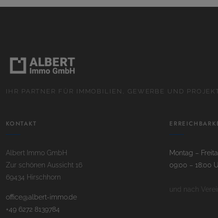
IHR PARTNER FÜR IMMOBILIEN, GEWERBE UND PROJE
KONTAKT
ERREICHBARK
Albert Immo GmbH
Montag – Freit
Zur schönen Aussicht 16
09:00 – 18:00 
69434 Hirschhorn
und nach Vere
office@albert-immo.de
+49 6272 8139784