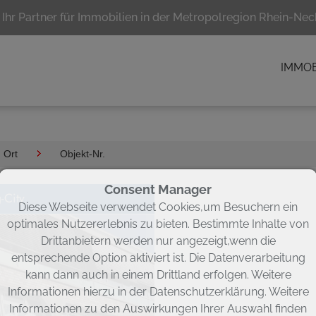
Ihr Partner für Immobilien in der Metropolregion Rhein-Nec
IMMOB
Ort
Objekt-Nr.
Consent Manager
-City
Diese Webseite verwendet Cookies,um Besuchern ein
optimales Nutzererlebnis zu bieten. Bestimmte Inhalte von
Drittanbietern werden nur angezeigt,wenn die
entsprechende Option aktiviert ist. Die Datenverarbeitung
kann dann auch in einem Drittland erfolgen. Weitere
Informationen hierzu in der Datenschutzerklärung. Weitere
Informationen zu den Auswirkungen Ihrer Auswahl finden