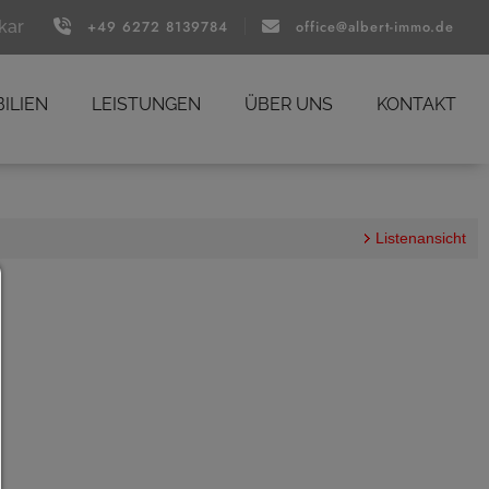
kar
+49 6272 8139784
office@albert-immo.de
ILIEN
LEISTUNGEN
ÜBER UNS
KONTAKT
Listenansicht
Consent Manager
HILFE
Um fortfahren zu können,müssen Sie eine Cookie-A
treffen. Nachfolgend erhalten Sie eine Erläuterung
verschiedenen Optionen und ihrer Bedeutung.