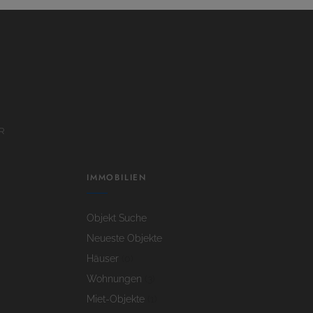
R
IMMOBILIEN
Objekt Suche
Neueste Objekte
Häuser
(0)
Wohnungen
(3)
Miet-Objekte
(1)