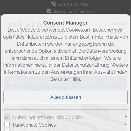
+49 6272 8139784
office@albert-immo.de
Consent Manager
Diese Webseite verwendet Cookies,um Besuchern ein
optimales Nutzererlebnis zu bieten. Bestimmte Inhalte von
Drittanbietern werden nur angezeigt,wenn die
entsprechende Option aktiviert ist. Die Datenverarbeitung
kann dann auch in einem Drittland erfolgen. Weitere
Sortieren nach
Ort ↑
Informationen hierzu in der Datenschutzerklärung. Weitere
Informationen zu den Auswirkungen Ihrer Auswahl finden
Sie unter
Hilfe
.
Attraktive Büro-/Praxiseinheit in Top-Lage von Heidelberg-City
Unbedingt erforderliche Cookies
Funktionale Cookies