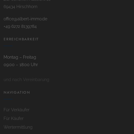
69434 Hirschhorn
office@albert-immo.de
+49 6272 8139784
ERREICHBARKEIT
Montag – Freitag
09:00 – 18:00 Uhr
und nach Vereinbarung
NAVIGATION
Für Verkäufer
Für Käufer
Wertermittlung