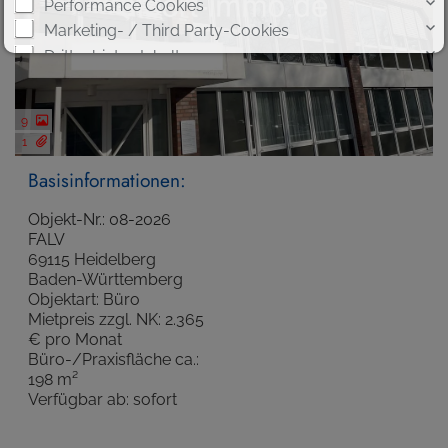
Performance Cookies
Marketing- / Third Party-Cookies
Drittanbieter-Inhalte
9
1
Basisinformationen:
Objekt-Nr.: 08-2026
Cookie-Details
|
Datenschutz
|
Impressum
FALV
Weitere Informationen
69115 Heidelberg
Baden-Württemberg
Objektart: Büro
Mietpreis zzgl. NK: 2.365
€ pro Monat
Büro-/Praxisfläche ca.:
198 m²
Verfügbar ab: sofort